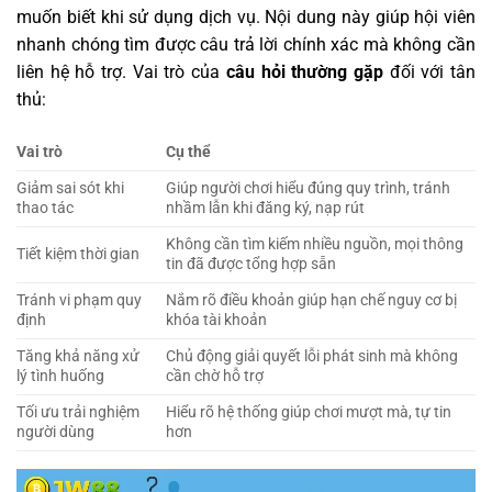
muốn biết khi sử dụng dịch vụ. Nội dung này giúp hội viên
nhanh chóng tìm được câu trả lời chính xác mà không cần
liên hệ hỗ trợ. Vai trò của
câu hỏi thường gặp
đối với tân
thủ:
Vai trò
Cụ thể
Giảm sai sót khi
Giúp người chơi hiểu đúng quy trình, tránh
thao tác
nhầm lẫn khi đăng ký, nạp rút
Không cần tìm kiếm nhiều nguồn, mọi thông
Tiết kiệm thời gian
tin đã được tổng hợp sẵn
Tránh vi phạm quy
Nắm rõ điều khoản giúp hạn chế nguy cơ bị
định
khóa tài khoản
Tăng khả năng xử
Chủ động giải quyết lỗi phát sinh mà không
lý tình huống
cần chờ hỗ trợ
Tối ưu trải nghiệm
Hiểu rõ hệ thống giúp chơi mượt mà, tự tin
người dùng
hơn