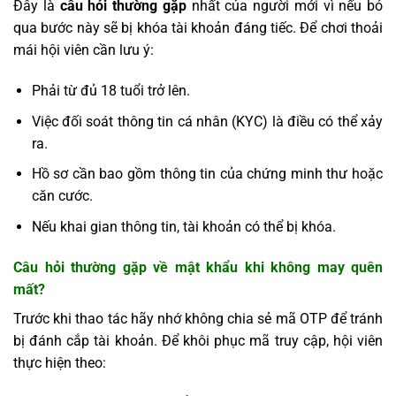
Đây là
câu hỏi thường gặp
nhất của người mới vì nếu bỏ
qua bước này sẽ bị khóa tài khoản đáng tiếc. Để chơi thoải
mái hội viên cần lưu ý:
Phải từ đủ 18 tuổi trở lên.
Việc đối soát thông tin cá nhân (KYC) là điều có thể xảy
ra.
Hồ sơ cần bao gồm thông tin của chứng minh thư hoặc
căn cước.
Nếu khai gian thông tin, tài khoản có thể bị khóa.
Câu hỏi thường gặp về mật khẩu khi không may quên
mất?
Trước khi thao tác hãy nhớ không chia sẻ mã OTP để tránh
bị đánh cắp tài khoản. Để khôi phục mã truy cập, hội viên
thực hiện theo: