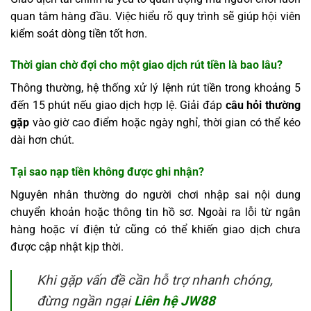
quan tâm hàng đầu. Việc hiểu rõ quy trình sẽ giúp hội viên
kiểm soát dòng tiền tốt hơn.
Thời gian chờ đợi cho một giao dịch rút tiền là bao lâu?
Thông thường, hệ thống xử lý lệnh rút tiền trong khoảng 5
đến 15 phút nếu giao dịch hợp lệ. Giải đáp
câu hỏi thường
gặp
vào giờ cao điểm hoặc ngày nghỉ, thời gian có thể kéo
dài hơn chút.
Tại sao nạp tiền không được ghi nhận?
Nguyên nhân thường do người chơi nhập sai nội dung
chuyển khoản hoặc thông tin hồ sơ. Ngoài ra lỗi từ ngân
hàng hoặc ví điện tử cũng có thể khiến giao dịch chưa
được cập nhật kịp thời.
Khi gặp vấn đề cần hỗ trợ nhanh chóng,
đừng ngần ngại
Liên hệ JW88