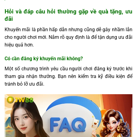
Hỏi và đáp câu hỏi thường gặp về quà tặng, ưu
đãi
Khuyến mãi là phần hấp dẫn nhưng cũng dễ gây nhầm lẫn
cho người chơi mới. Nắm rõ quy định là để tận dụng ưu đãi
hiệu quả hơn.
Có cần đăng ký khuyến mãi không?
Một số chương trình yêu cầu người chơi đăng ký trước khi
tham gia nhận thưởng. Bạn nên kiểm tra kỹ điều kiện để
tránh bỏ lỡ ưu đãi.