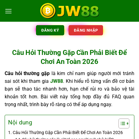
ĐĂNG KÝ
ĐĂNG NHẬP
Câu Hỏi Thường Gặp Cần Phải Biết Để
Chơi An Toàn 2026
Câu hỏi thường gặp
là kim chỉ nam giúp người mới tránh
sai sót khi tham gia
JW88
. Khi hiểu rõ từng vấn đề cơ bản
bạn sẽ thao tác nhanh hơn, hạn chế rủi ro và bảo vệ tài
khoản tốt hơn. Bài viết này tổng hợp đầy đủ FAQ quan
trọng nhất, trình bày rõ ràng có thể áp dụng ngay.
Nội dung
Câu Hỏi Thường Gặp Cần Phải Biết Để Chơi An Toàn 2026