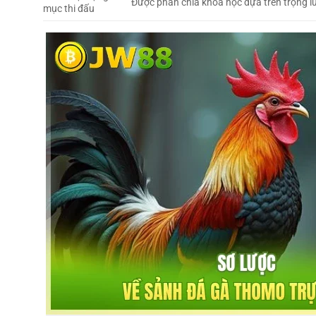
Được phân chia khoa học dựa trên trọng lư
mục thi đấu