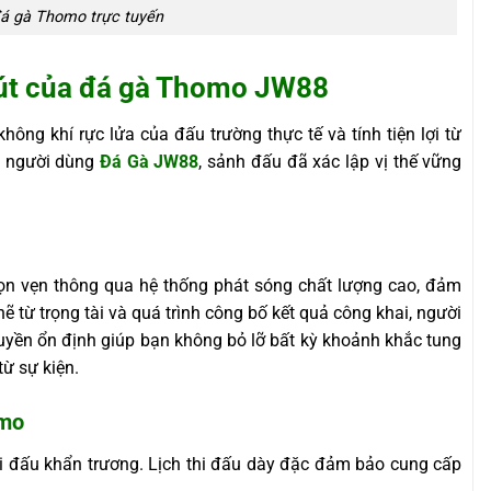
đá gà Thomo trực tuyến
hút của đá gà Thomo JW88
ông khí rực lửa của đấu trường thực tế và tính tiện lợi từ
m người dùng
Đá Gà JW88
, sảnh đấu đã xác lập vị thế vững
rọn vẹn thông qua hệ thống phát sóng chất lượng cao, đảm
hẽ từ trọng tài và quá trình công bố kết quả công khai, người
uyền ổn định giúp bạn không bỏ lỡ bất kỳ khoảnh khắc tung
ừ sự kiện.
omo
 đấu khẩn trương. Lịch thi đấu dày đặc đảm bảo cung cấp