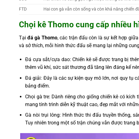
FTD
Hai con gà vẫn còn sống và còn khả năng chiến đ
Chọi kê Thomo cung cấp nhiều hìn
Tại
đá gà Thomo
, các trận đấu còn là sự kết hợp giữa
và sở thích, mỗi hình thức đấu sẽ mang lại những cun
Đá cựa sắt/cựa dao: Chiến kê sẽ được trang bị thêm
thêm vũ khí, sức sát thương đã tăng lên đáng kể nên
Đá giải: Đây là các sự kiện quy mô lớn, nơi quy tụ cá
bảng điểm.
Chọi gà tre: Dành riêng cho giống chiến kê có kíc
mang tính trình diễn kỹ thuật cao, đẹp mắt với nhữn
Gà nòi trụi lông: Hình thức thi đấu truyền thống, 
Tuy nhiên trong một số trận chúng vẫn được trang bị