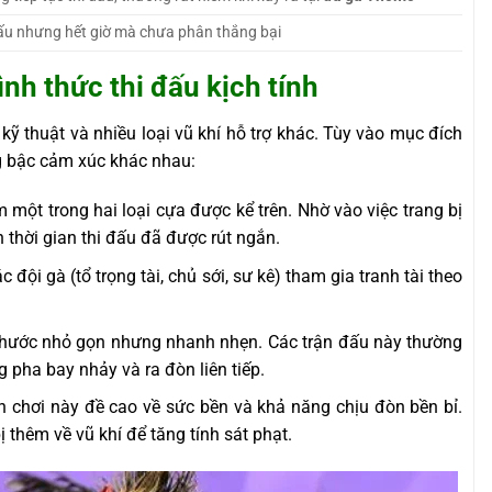
ấu nhưng hết giờ mà chưa phân thắng bại
h thức thi đấu kịch tính
 kỹ thuật và nhiều loại vũ khí hỗ trợ khác. Tùy vào mục đích
g bậc cảm xúc khác nhau:
 một trong hai loại cựa được kể trên. Nhờ vào việc trang bị
 thời gian thi đấu đã được rút ngắn.
c đội gà (tổ trọng tài, chủ sới, sư kê) tham gia tranh tài theo
h thước nhỏ gọn nhưng nhanh nhẹn. Các trận đấu này thường
g pha bay nhảy và ra đòn liên tiếp.
sân chơi này đề cao về sức bền và khả năng chịu đòn bền bỉ.
 thêm về vũ khí để tăng tính sát phạt.