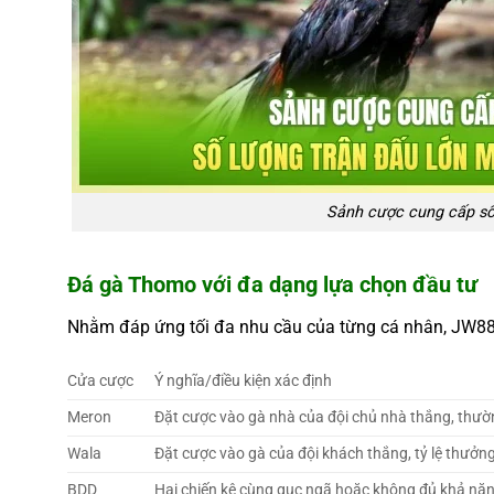
Sảnh cược cung cấp số 
Đá gà Thomo với đa dạng lựa chọn đầu tư
Nhằm đáp ứng tối đa nhu cầu của từng cá nhân, JW88 
Cửa cược
Ý nghĩa/điều kiện xác định
Meron
Đặt cược vào gà nhà của đội chủ nhà thắng, thường
Wala
Đặt cược vào gà của đội khách thắng, tỷ lệ thưở
BDD
Hai chiến kê cùng gục ngã hoặc không đủ khả năng 