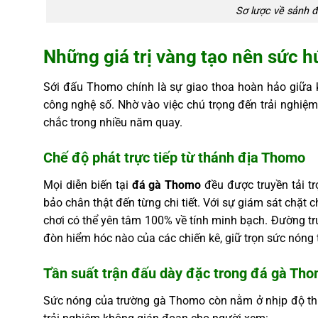
Sơ lược về sảnh 
Những giá trị vàng tạo nên sức 
Sới đấu Thomo chính là sự giao thoa hoàn hảo giữa kh
công nghệ số. Nhờ vào việc chú trọng đến trải nghiệ
chắc trong nhiều năm quay.
Chế độ phát trực tiếp từ thánh địa Thomo
Mọi diễn biến tại
đá gà Thomo
đều được truyền tải t
bảo chân thật đến từng chi tiết. Với sự giám sát chặt c
chơi có thể yên tâm 100% về tính minh bạch. Đường tr
đòn hiểm hóc nào của các chiến kê, giữ trọn sức nóng t
Tần suất trận đấu dày đặc trong đá gà Th
Sức nóng của trường gà Thomo còn nằm ở nhịp độ thi