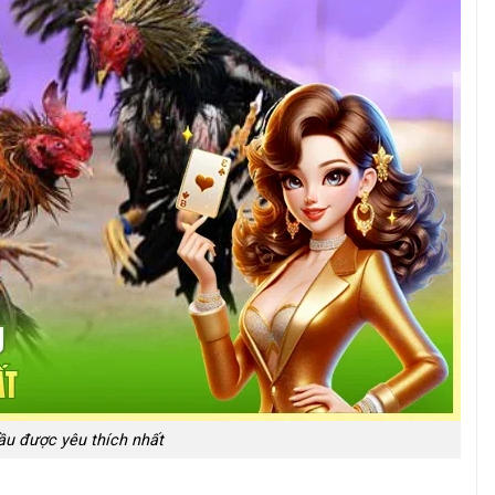
đầu được yêu thích nhất