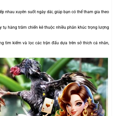
iếp nhau xuyên suốt ngày dài, giúp bạn có thể tham gia theo
y tụ hàng trăm chiến kê thuộc nhiều phân khúc trọng lượng
g tìm kiếm và lọc các trận đấu dựa trên sở thích cá nhân,