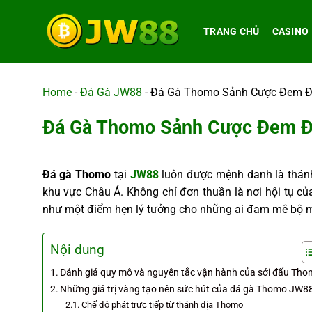
TRANG CHỦ
CASINO
Home
-
Đá Gà JW88
-
Đá Gà Thomo Sảnh Cược Đem Đế
Đá Gà Thomo Sảnh Cược Đem Đế
Đá gà Thomo
tại
JW88
luôn được mệnh danh là thánh 
khu vực Châu Á. Không chỉ đơn thuần là nơi hội tụ c
như một điểm hẹn lý tưởng cho những ai đam mê bộ mô
Nội dung
Đánh giá quy mô và nguyên tắc vận hành của sới đấu Th
Những giá trị vàng tạo nên sức hút của đá gà Thomo JW8
Chế độ phát trực tiếp từ thánh địa Thomo