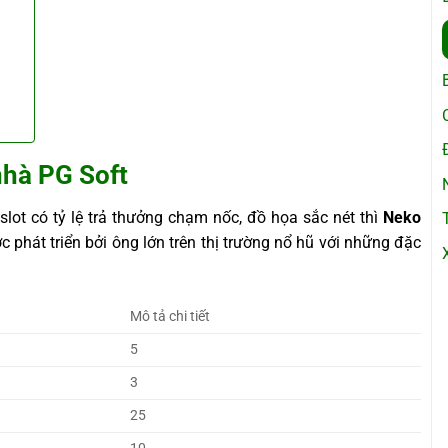
nhà PG Soft
lot có tỷ lệ trả thưởng chạm nốc, đồ họa sắc nét thì
Neko
 phát triển bởi ông lớn trên thị trường nổ hũ với những đặc
Mô tả chi tiết
5
3
25