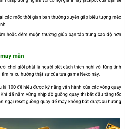
anh thấp đồng nghĩa với cơ hội giành lấy jackpot của bạn sẽ
 lại các mốc thời gian bạn thường xuyên gặp biểu tượng mèo
ình
 sớm hoặc đêm muộn thường giúp bạn tập trung cao độ hơn
o may mắn
 chơi giỏi phải là người biết cách thích nghi với từng tình
n tìm ra xu hướng thật sự của tựa game Neko này.
iểu là 100 để hiểu được kỹ năng vận hành của các vòng quay
. Khi đã nắm vững nhịp độ guồng quay thì bắt đầu tăng tốc
ngần ngại reset guồng quay để máy không bắt được xu hướng