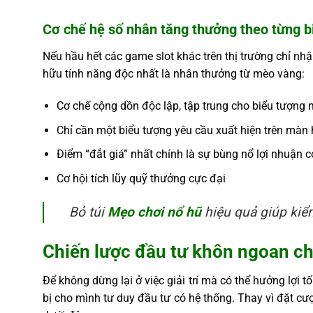
Cơ chế hệ số nhân tăng thưởng theo từng 
Nếu hầu hết các game slot khác trên thị trường chỉ nhận
hữu tính năng độc nhất là nhân thưởng từ mèo vàng:
Cơ chế cộng dồn độc lập, tập trung cho biểu tượng
Chỉ cần một biểu tượng yêu cầu xuất hiện trên màn 
Điểm “đắt giá” nhất chính là sự bùng nổ lợi nhuận 
Cơ hội tích lũy quỹ thưởng cực đại
Bỏ túi
Mẹo chơi nổ hũ
hiệu quả giúp kiể
Chiến lược đầu tư khôn ngoan ch
Để không dừng lại ở việc giải trí mà có thể hưởng lợi 
bị cho mình tư duy đầu tư có hệ thống. Thay vì đặt c