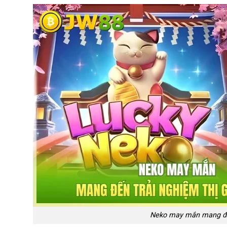
Neko may mắn mang đến 