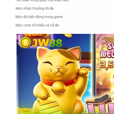
Tần suất vòng quay free xuất hiện
Mức nhận thưởng tối đa
Mức độ biến động trong game
Mức cược tối thiểu và tối đa