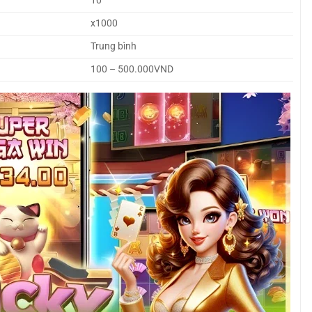
10
x1000
Trung bình
100 – 500.000VND