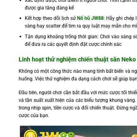
Xác định được thời điểm ít người chơi: Tính cạnh tr
được gia tăng đáng kể
Kết hợp theo dõi lịch sử
Nổ hũ JW88
: Hãy ghi chép
vàng hay scatter để tìm ra quy luật may mắn cho m
Tận dụng khoảng trống thời gian: Chơi vào sáng
để đưa ra các quyết định đặt cược chính xác
Linh hoạt thử nghiệm chiến thuật săn Nek
Không có một công thức nào mang tính bất biến và người
huống. Việc thử nghiệm đa dạng cách chơi sẽ giúp bạ
Đầu tiên, người chơi cần bắt đầu với mức cược tối th
và tần suất xuất hiện của các biểu tượng khung vàng
trong nhịp spin, tiền cược và đổi chiến thuật. Đừng 
cược của bạn.