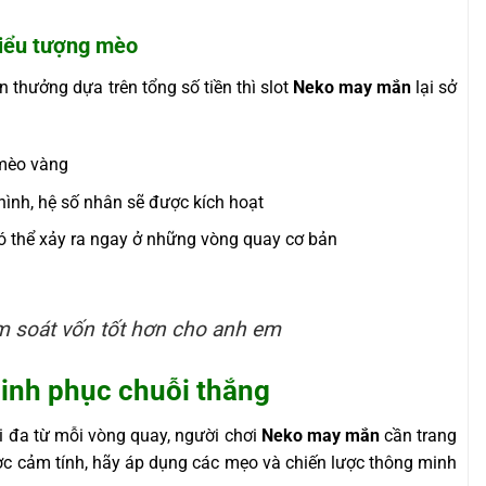
biểu tượng mèo
 thưởng dựa trên tổng số tiền thì slot
Neko may mắn
lại sở
 mèo vàng
hình, hệ số nhân sẽ được kích hoạt
có thể xảy ra ngay ở những vòng quay cơ bản
m soát vốn tốt hơn cho anh em
inh phục chuỗi thắng
tối đa từ mỗi vòng quay, người chơi
Neko may mắn
cần trang
ược cảm tính, hãy áp dụng các mẹo và chiến lược thông minh