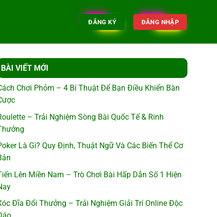
ĐĂNG KÝ
ĐĂNG NHẬP
BÀI VIẾT MỚI
Cách Chơi Phỏm – 4 Bí Thuật Để Bạn Điều Khiển Bàn
Cược
Roulette – Trải Nghiệm Sòng Bài Quốc Tế & Rinh
Thưởng
Poker Là Gì? Quy Định, Thuật Ngữ Và Các Biến Thể Cơ
Bản
Tiến Lên Miền Nam – Trò Chơi Bài Hấp Dẫn Số 1 Hiện
Nay
Xóc Đĩa Đổi Thưởng – Trải Nghiệm Giải Trí Online Độc
Đáo