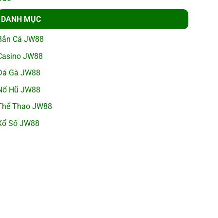
DANH MỤC
Bắn Cá JW88
Casino JW88
Đá Gà JW88
Nổ Hũ JW88
Thể Thao JW88
Xổ Số JW88