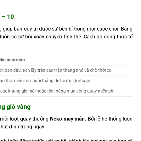
 – 10
 giúp bạn duy trì được sự bền bỉ trong mọi cuộc chơi. Bằng
 luôn có cơ hội xoay chuyển tình thế. Cách áp dụng thực tế
eko may mắn
ốn ban đầu, tích lũy trên các trận thắng nhỏ và chờ thời cơ
o thời điểm có chuỗi thắng để tối ưu lợi nhuận
các khung giờ mới hoặc tính năng mua vòng quay miễn phí
ng giờ vàng
 mỗi lượt quay thưởng
Neko may mắn.
Bởi lẽ hệ thống luôn
hất định trong ngày: