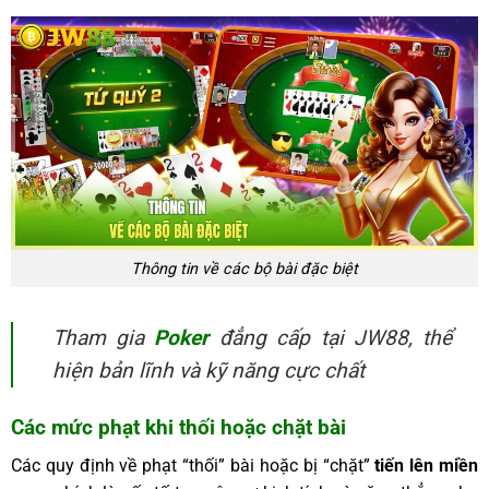
Thông tin về các bộ bài đặc biệt
Tham gia
Poker
đẳng cấp tại JW88, thể
hiện bản lĩnh và kỹ năng cực chất
Các mức phạt khi thối hoặc chặt bài
Các quy định về phạt “thối” bài hoặc bị “chặt”
tiến lên miền