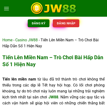
ĐĂNG KÝ
ĐĂNG NHẬP
Home
-
Casino JW88
-
Tiến Lên Miền Nam – Trò Chơi Bài
Hấp Dẫn Số 1 Hiện Nay
Tiến Lên Miền Nam – Trò Chơi Bài Hấp Dẫn
Số 1 Hiện Nay
Tiến lên miền nam
từ lâu đã trở thành trò chơi không thể
thiếu trong các dịp lễ Tết hay hội họp. Có lối chơi phóng
khoáng, tự do trò chơi này luôn mang lại những trải nghiệm
kịch tính nhất tại sân chơi
JW88
. Nắm vững các quy tắc và
cách vận hành sẽ giúp hội viên có những chiến thắng bất