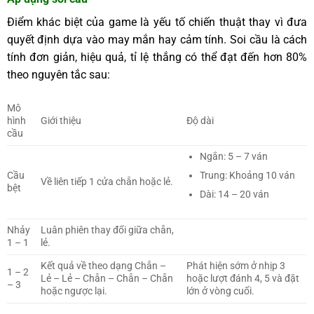
Điểm khác biệt của game là yếu tố chiến thuật thay vì đưa
quyết định dựa vào may mắn hay cảm tính. Soi cầu là cách
tính đơn giản, hiệu quả, tỉ lệ thắng có thể đạt đến hơn 80%
theo nguyên tắc sau:
Mô
hình
Giới thiệu
Độ dài
cầu
Ngắn: 5 – 7 ván
Trung: Khoảng 10 ván
Cầu
Về liên tiếp 1 cửa chẵn hoặc lẻ.
bệt
Dài: 14 – 20 ván
Nhảy
Luân phiên thay đổi giữa chẵn,
1 – 1
lẻ.
Kết quả về theo dạng Chẵn –
Phát hiện sớm ở nhịp 3
1 – 2
Lẻ – Lẻ – Chẵn – Chẵn – Chẵn
hoặc lượt đánh 4, 5 và đặt
– 3
hoặc ngược lại.
lớn ở vòng cuối.