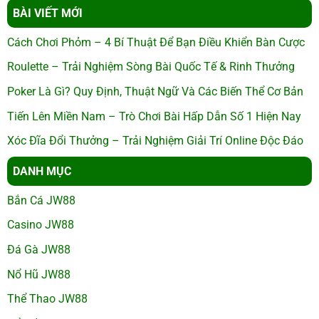
BÀI VIẾT MỚI
Cách Chơi Phỏm – 4 Bí Thuật Để Bạn Điều Khiển Bàn Cược
Roulette – Trải Nghiệm Sòng Bài Quốc Tế & Rinh Thưởng
Poker Là Gì? Quy Định, Thuật Ngữ Và Các Biến Thể Cơ Bản
Tiến Lên Miền Nam – Trò Chơi Bài Hấp Dẫn Số 1 Hiện Nay
Xóc Đĩa Đổi Thưởng – Trải Nghiệm Giải Trí Online Độc Đáo
DANH MỤC
Bắn Cá JW88
Casino JW88
Đá Gà JW88
Nổ Hũ JW88
Thể Thao JW88