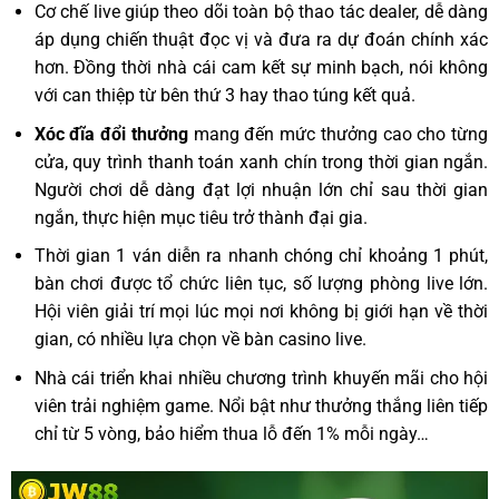
Cơ chế live giúp theo dõi toàn bộ thao tác dealer, dễ dàng
áp dụng chiến thuật đọc vị và đưa ra dự đoán chính xác
hơn. Đồng thời nhà cái cam kết sự minh bạch, nói không
với can thiệp từ bên thứ 3 hay thao túng kết quả.
Xóc đĩa đổi thưởng
mang đến mức thưởng cao cho từng
cửa, quy trình thanh toán xanh chín trong thời gian ngắn.
Người chơi dễ dàng đạt lợi nhuận lớn chỉ sau thời gian
ngắn, thực hiện mục tiêu trở thành đại gia.
Thời gian 1 ván diễn ra nhanh chóng chỉ khoảng 1 phút,
bàn chơi được tổ chức liên tục, số lượng phòng live lớn.
Hội viên giải trí mọi lúc mọi nơi không bị giới hạn về thời
gian, có nhiều lựa chọn về bàn casino live.
Nhà cái triển khai nhiều chương trình khuyến mãi cho hội
viên trải nghiệm game. Nổi bật như thưởng thắng liên tiếp
chỉ từ 5 vòng, bảo hiểm thua lỗ đến 1% mỗi ngày…