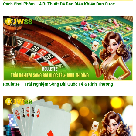
Cách Chơi Phỏm – 4 Bí Thuật Để Bạn Điều Khiển Bàn Cược
Roulette – Trải Nghiệm Sòng Bài Quốc Tế & Rinh Thưởng