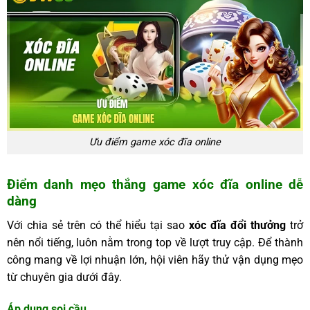
Ưu điểm game xóc đĩa online
Điểm danh mẹo thắng game xóc đĩa online dễ
dàng
Với chia sẻ trên có thể hiểu tại sao
xóc đĩa đổi thưởng
trở
nên nổi tiếng, luôn nằm trong top về lượt truy cập. Để thành
công mang về lợi nhuận lớn, hội viên hãy thử vận dụng mẹo
từ chuyên gia dưới đây.
Áp dụng soi cầu