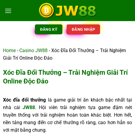
ĐĂNG KÝ
ĐĂNG NHẬP
Home
-
Casino JW88
-
Xóc Đĩa Đổi Thưởng – Trải Nghiệm
Giải Trí Online Độc Đáo
Xóc Đĩa Đổi Thưởng – Trải Nghiệm Giải Trí
Online Độc Đáo
Xóc đĩa đổi thưởng
là game giải trí ăn khách bậc nhất tại
nhà cái
JW88
. Hội viên trải nghiệm tựa game đậm nét
truyền thống với trải nghiệm hoàn toàn khác biệt. Hơn hết,
nền tảng mang đến cơ chế thưởng rõ ràng, cao hơn hẳn so
với mặt bằng chung.